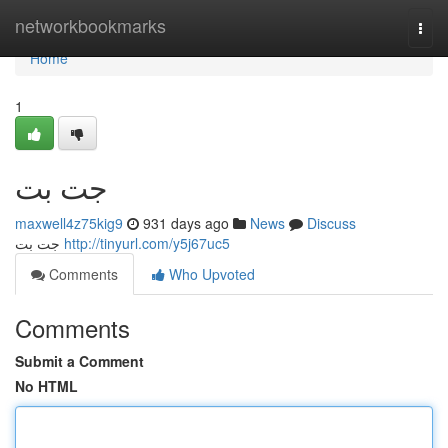
Home
networkbookmarks
Togg
navi
Home
1
جت بت
maxwell4z75kig9
931 days ago
News
Discuss
جت بت
http://tinyurl.com/y5j67uc5
Comments
Who Upvoted
Comments
Submit a Comment
No HTML