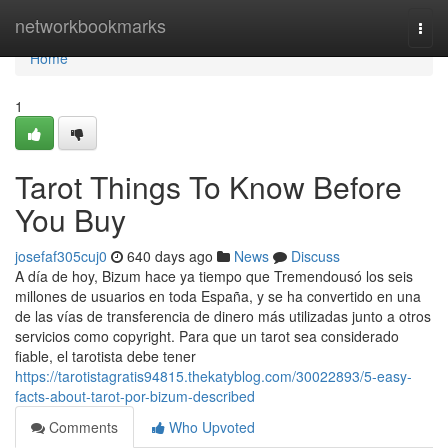
Home
networkbookmarks
Togg
navi
Home
1
Tarot Things To Know Before
You Buy
josefaf305cuj0
640 days ago
News
Discuss
A día de hoy, Bizum hace ya tiempo que Tremendousó los seis
millones de usuarios en toda España, y se ha convertido en una
de las vías de transferencia de dinero más utilizadas junto a otros
servicios como copyright. Para que un tarot sea considerado
fiable, el tarotista debe tener
https://tarotistagratis94815.thekatyblog.com/30022893/5-easy-
facts-about-tarot-por-bizum-described
Comments
Who Upvoted