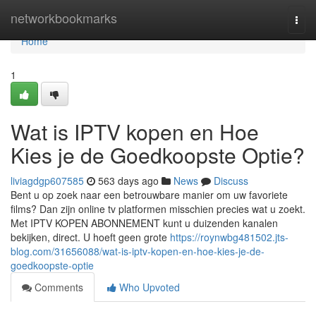
Home
networkbookmarks
Togg
navi
Home
1
Wat is IPTV kopen en Hoe
Kies je de Goedkoopste Optie?
liviagdgp607585
563 days ago
News
Discuss
Bent u op zoek naar een betrouwbare manier om uw favoriete
films? Dan zijn online tv platformen misschien precies wat u zoekt.
Met IPTV KOPEN ABONNEMENT kunt u duizenden kanalen
bekijken, direct. U hoeft geen grote
https://roynwbg481502.jts-
blog.com/31656088/wat-is-iptv-kopen-en-hoe-kies-je-de-
goedkoopste-optie
Comments
Who Upvoted