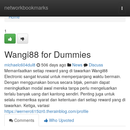
Home
networkbookmarks
Togg
navi
Home
1
Wangi88 for Dummies
michaelc604dul8
506 days ago
News
Discuss
Memanfaatkan setiap reward yang di tawarkan Wangi88
Electronic sangat krusial untuk memperpanjang waktu bermain.
Dengan menggunakan bonus secara bijak, pemain dapat
meningkatkan modal awal mereka tanpa perlu mengeluarkan
terlalu banyak uang dari kantong sendiri. Penting juga untuk
selalu memeriksa syarat dan ketentuan dari setiap reward yang di
tawarkan. Ketiga, variasi
https://wernerc615izr0.therainblog.com/profile
Comments
Who Upvoted