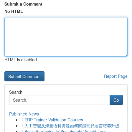
Submit a Comment
No HTML
HTML is disabled
Report Page
Search
Go
Published News
1
ERP Trainer Validation Courses
1
人工智能及海量语料资源如何赋能现代语言培养升级...
1
Basic Strategies to Sustainable Weight Loss