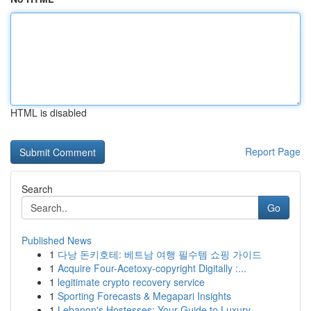
HTML is disabled
Report Page
Search
Go
Published News
1
다낭 돈키호테: 베트남 여행 필수템 쇼핑 가이드
1
Acquire Four-Acetoxy-copyright Digitally :...
1
legitimate crypto recovery service
1
Sporting Forecasts & Megapari Insights
1
Lebanon's Hostesses: Your Guide to Luxury