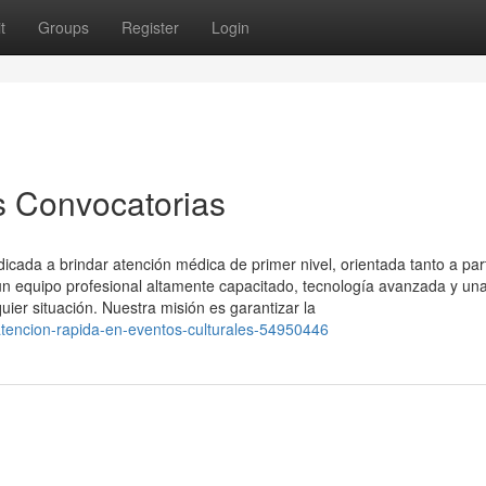
t
Groups
Register
Login
s Convocatorias
ada a brindar atención médica de primer nivel, orientada tanto a part
 equipo profesional altamente capacitado, tecnología avanzada y un
uier situación. Nuestra misión es garantizar la
atencion-rapida-en-eventos-culturales-54950446