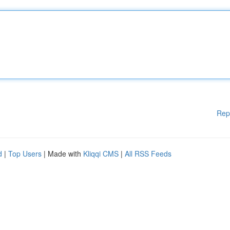
Rep
d
|
Top Users
| Made with
Kliqqi CMS
|
All RSS Feeds