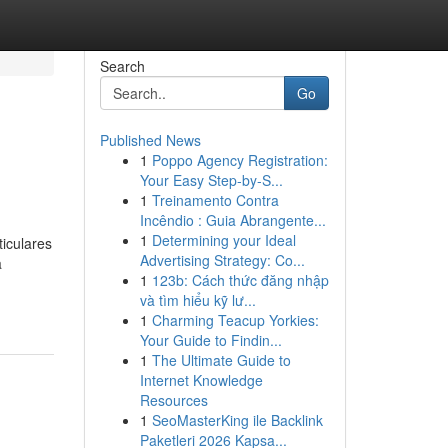
Search
Go
Published News
1
Poppo Agency Registration:
Your Easy Step-by-S...
1
Treinamento Contra
Incêndio : Guia Abrangente...
1
Determining your Ideal
iculares
Advertising Strategy: Co...
a
1
123b: Cách thức đăng nhập
và tìm hiểu kỹ lư...
1
Charming Teacup Yorkies:
Your Guide to Findin...
1
The Ultimate Guide to
Internet Knowledge
Resources
1
SeoMasterKing ile Backlink
Paketleri 2026 Kapsa...