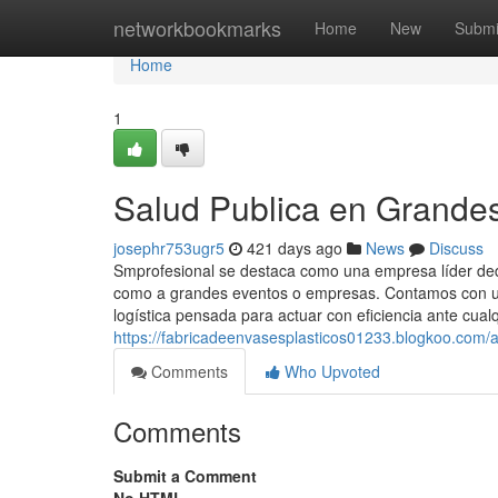
Home
networkbookmarks
Home
New
Submi
Home
1
Salud Publica en Grande
josephr753ugr5
421 days ago
News
Discuss
Smprofesional se destaca como una empresa líder dedic
como a grandes eventos o empresas. Contamos con un
logística pensada para actuar con eficiencia ante cualq
https://fabricadeenvasesplasticos01233.blogkoo.com/
Comments
Who Upvoted
Comments
Submit a Comment