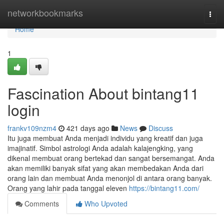
Home
networkbookmarks
Togg
navi
Home
1
Fascination About bintang11
login
frankv109nzm4
421 days ago
News
Discuss
Itu juga membuat Anda menjadi individu yang kreatif dan juga
imajinatif. Simbol astrologi Anda adalah kalajengking, yang
dikenal membuat orang bertekad dan sangat bersemangat. Anda
akan memiliki banyak sifat yang akan membedakan Anda dari
orang lain dan membuat Anda menonjol di antara orang banyak.
Orang yang lahir pada tanggal eleven
https://bintang11.com/
Comments
Who Upvoted