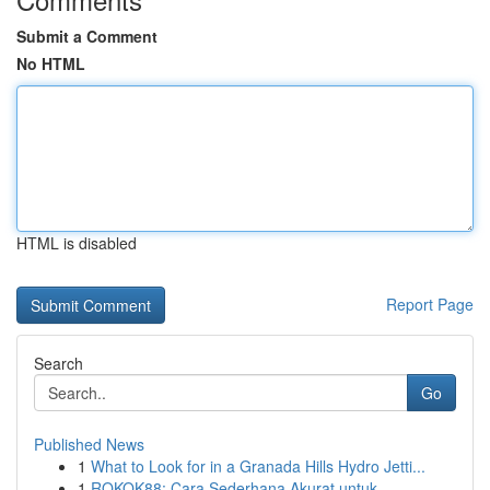
Submit a Comment
No HTML
HTML is disabled
Report Page
Search
Go
Published News
1
What to Look for in a Granada Hills Hydro Jetti...
1
ROKOK88: Cara Sederhana Akurat untuk