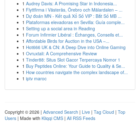
1
Audrey Davis: A Promising Star in Indonesia...
1
Flyttfirma i Västerås, Örebro och Mälardalen – ...
1
Dự đoán MN - Kết quả Xổ Số VIP : Bắt Số MB ...
1
Plataformas elevadoras en Sevilla: Guía comple...
1
Setting up a social area in Reading
1
Forum Infirmier Libéral : Échanges, Conseils et...
1
Affordable Birds for Auction in the USA –...
1
Hot666 UK & CN: A Deep Dive into Online Gaming
1
Ovruxtali: A Comprehensive Review
1
Tinder88: Situs Slot Gacor Terpercaya Nomor 1
1
Buy Peptides Online: Your Guide to Quality & Se...
1
How countries navigate the complex landscape of...
1
iptv maroc
Copyright © 2026 |
Advanced Search
|
Live
|
Tag Cloud
|
Top
Users
| Made with
Kliqqi CMS
|
All RSS Feeds