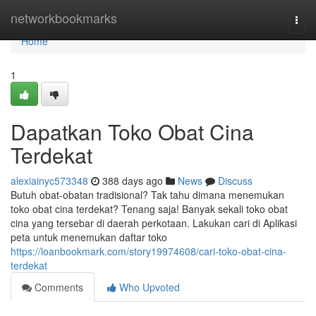
Home
networkbookmarks
Togg
navi
Home
1
Dapatkan Toko Obat Cina
Terdekat
alexiainyc573348
388 days ago
News
Discuss
Butuh obat-obatan tradisional? Tak tahu dimana menemukan
toko obat cina terdekat? Tenang saja! Banyak sekali toko obat
cina yang tersebar di daerah perkotaan. Lakukan cari di Aplikasi
peta untuk menemukan daftar toko
https://loanbookmark.com/story19974608/cari-toko-obat-cina-
terdekat
Comments
Who Upvoted