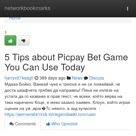
Home
networkbookmarks
Togg
navi
Home
1
5 Tips about Picpay Bet Game
You Can Use Today
harryx974sag0
389 days ago
News
Discuss
Мдааа Бойко. Взимай чука и триона и не се помайвай, че
доста шкафчета трябва да направиш! Пяна ни излезе на
устата да го казваме в прав текст, че всеки, който вярва на
така наречено Коце, е меко казано наивен. Клоун, който играе
сценки на уж „враг�?с някого, а зад кулисите
https://werners641lrx6.lotrlegendswiki.com/user
Comments
Who Upvoted