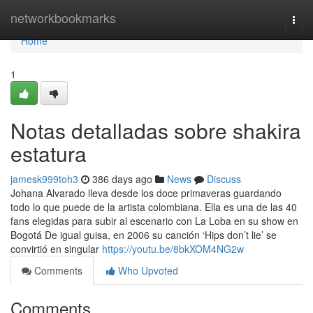
Home
networkbookmarks
Togg
navi
Home
1
Notas detalladas sobre shakira
estatura
jamesk999toh3
386 days ago
News
Discuss
Johana Alvarado lleva desde los doce primaveras guardando
todo lo que puede de la artista colombiana. Ella es una de las 40
fans elegidas para subir al escenario con La Loba en su show en
Bogotá De igual guisa, en 2006 su canción ‘Hips don’t lie’ se
convirtió en singular
https://youtu.be/8bkXOM4NG2w
Comments
Who Upvoted
Comments