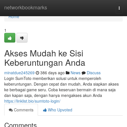
Home
networkbookmarks
Togg
navi
Home
1
Akses Mudah ke Sisi
Keberuntungan Anda
minatdue245269
386 days ago
News
Discuss
Login SumToto memberikan solusi untuk memperoleh
keberuntungan. Dengan cepat dan mudah, Anda siapkan akses
ke berbagai game seru. Coba keseruan bermain di mana saja
dan kapan saja, dengan hanya mengakses akun Anda
https://linklist.bio/sumtoto-login/
Comments
Who Upvoted
Comments