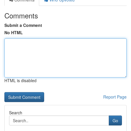
Comments
Submit a Comment
No HTML
HTML is disabled
Report Page
Search
Go