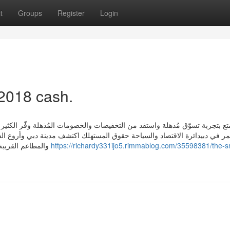
t
Groups
Register
Login
 2018 cash.
ع بتجربة تسوّق مُذهلة واستفد من التخفيضات والخصومات المُذهلة وفّر الكثير 
مر في دبيدائرة الاقتصاد والسياحة حقوق المستهلك اكتشف مدينة دبي وأروع الفع
والمطاعم القريبة وغير ذلك الكثير اكتشف مفاجآتٍ جديدة في المراكز التجارية
https://richardy331ijo5.rimmablog.com/35598381/the-s