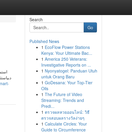
Search
Go
Published News
1
EcoFlow Power Stations
Kenya: Your Ultimate Bac...
1
America 250 Veterans:
Investigative Reports on ...
1
Nyonyatogel: Panduan Utuh
استمت
untuk Orang Baru
دبياستث
1
GoDesana: Your Top-Tier
mart-
Oils
1
The Future of Video
Streaming: Trends and
Predi...
1
ตรวจผลหวยออนไลน์: วิธี
ตรวจสอบผลรางวัลง่ายๆ
1
Calculate Circles: Your
Guide to Circumference