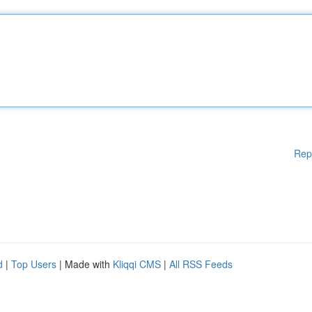
Rep
d
|
Top Users
| Made with
Kliqqi CMS
|
All RSS Feeds