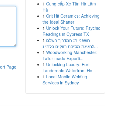
1
Cung cấp Xe Tân Hà Lâm
Hà
1
Crit Hit Ceramics: Achieving
the Ideal Shatter
1
Unlock Your Future: Psychic
Readings in Cypress TX
1
חשפניות: המדריך השלם
לחגיגת מסיבת רווקים בלתי נ...
1
Woodworking Manchester:
Tailor-made Experti...
1
Unlocking Luxury: Fort
ort Page
Lauderdale Waterfront Ho...
1
Local Mobile Welding
Services in Sydney