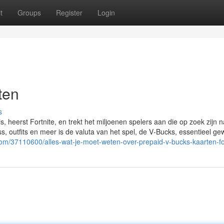
t
Groups
Register
Login
ten
s
, heerst Fortnite, en trekt het miljoenen spelers aan die op zoek zijn 
s, outfits en meer is de valuta van het spel, de V‑Bucks, essentieel g
com/37110600/alles-wat-je-moet-weten-over-prepaid-v-bucks-kaarten-fo