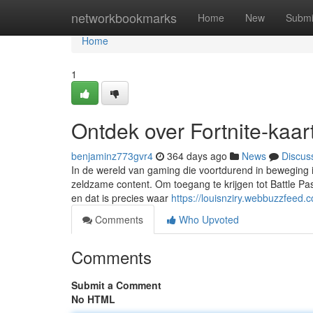
Home
networkbookmarks
Home
New
Submi
Home
1
Ontdek over Fortnite-kaar
benjaminz773gvr4
364 days ago
News
Discus
In de wereld van gaming die voortdurend in beweging is
zeldzame content. Om toegang te krijgen tot Battle Pas
en dat is precies waar
https://louisnziry.webbuzzfeed.
Comments
Who Upvoted
Comments
Submit a Comment
No HTML