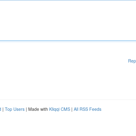
Rep
d
|
Top Users
| Made with
Kliqqi CMS
|
All RSS Feeds