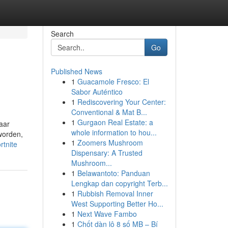
Search
Go
Published News
1
Guacamole Fresco: El
Sabor Auténtico
1
Rediscovering Your Center:
Conventional & Mat B...
1
Gurgaon Real Estate: a
naar
whole information to hou...
eworden,
1
Zoomers Mushroom
rtnite
Dispensary: A Trusted
Mushroom...
1
Belawantoto: Panduan
Lengkap dan copyright Terb...
1
Rubbish Removal Inner
West Supporting Better Ho...
1
Next Wave Fambo
1
Chốt dàn lô 8 số MB – Bí