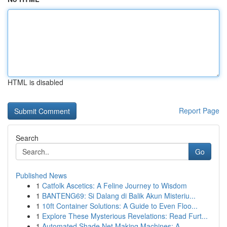
HTML is disabled
Report Page
Search
Go
Published News
1
Catfolk Ascetics: A Feline Journey to Wisdom
1
BANTENG69: Si Dalang di Balik Akun Misteriu...
1
10ft Container Solutions: A Guide to Even Floo...
1
Explore These Mysterious Revelations: Read Furt...
1
Automated Shade Net Making Machines: A