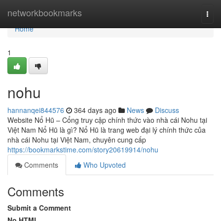
Home
networkbookmarks
Togg
navi
Home
1
nohu
hannanqei844576
364 days ago
News
Discuss
Website Nổ Hũ – Cổng truy cập chính thức vào nhà cái Nohu tại
Việt Nam Nổ Hũ là gì? Nổ Hũ là trang web đại lý chính thức của
nhà cái Nohu tại Việt Nam, chuyên cung cấp
https://bookmarkstime.com/story20619914/nohu
Comments
Who Upvoted
Comments
Submit a Comment
No HTML