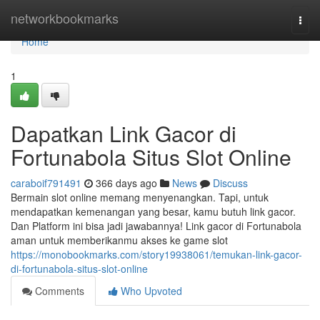
Home
networkbookmarks
Togg
navi
Home
1
Dapatkan Link Gacor di
Fortunabola Situs Slot Online
caraboif791491
366 days ago
News
Discuss
Bermain slot online memang menyenangkan. Tapi, untuk
mendapatkan kemenangan yang besar, kamu butuh link gacor.
Dan Platform ini bisa jadi jawabannya! Link gacor di Fortunabola
aman untuk memberikanmu akses ke game slot
https://monobookmarks.com/story19938061/temukan-link-gacor-
di-fortunabola-situs-slot-online
Comments
Who Upvoted