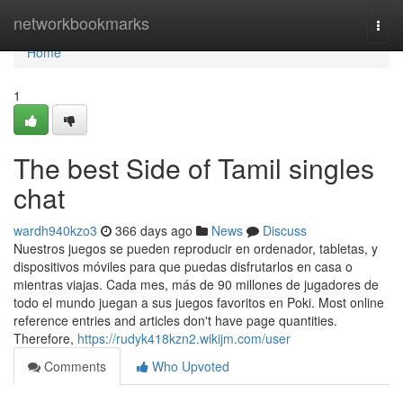
Home
networkbookmarks
Togg
navi
Home
1
The best Side of Tamil singles
chat
wardh940kzo3
366 days ago
News
Discuss
Nuestros juegos se pueden reproducir en ordenador, tabletas, y
dispositivos móviles para que puedas disfrutarlos en casa o
mientras viajas. Cada mes, más de 90 millones de jugadores de
todo el mundo juegan a sus juegos favoritos en Poki. Most online
reference entries and articles don't have page quantities.
Therefore,
https://rudyk418kzn2.wikijm.com/user
Comments
Who Upvoted