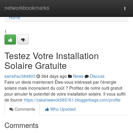
Home
networkbookmarks
Togg
navi
Home
1
Testez Votre Installation
Solaire Gratuite
sairaihsc384803
364 days ago
News
Discuss
Faire un devis maintenant Êtes-vous intéressé par l'énergie
solaire mais inconscient du coût ? Profitez de notre outil gratuit
pour simuler le potentiel de votre installation solaire. Il vous suffit
de fournir
https://zakariawvok585761.bloggerbags.com/profile
Comments
Who Upvoted
Comments