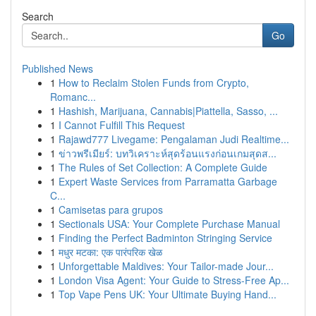
Search
Go
Published News
1
How to Reclaim Stolen Funds from Crypto,
Romanc...
1
Hashish, Marijuana, Cannabis|Piattella, Sasso, ...
1
I Cannot Fulfill This Request
1
Rajawd777 Livegame: Pengalaman Judi Realtime...
1
ข่าวพรีเมียร์: บทวิเคราะห์สุดร้อนแรงก่อนเกมสุดส...
1
The Rules of Set Collection: A Complete Guide
1
Expert Waste Services from Parramatta Garbage
C...
1
Camisetas para grupos
1
Sectionals USA: Your Complete Purchase Manual
1
Finding the Perfect Badminton Stringing Service
1
मधुर मटका: एक पारंपरिक खेळ
1
Unforgettable Maldives: Your Tailor-made Jour...
1
London Visa Agent: Your Guide to Stress-Free Ap...
1
Top Vape Pens UK: Your Ultimate Buying Hand...