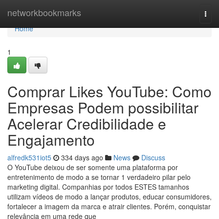
Home
networkbookmarks
Togg
navi
Home
1
Comprar Likes YouTube: Como
Empresas Podem possibilitar
Acelerar Credibilidade e
Engajamento
alfredk531iot5
334 days ago
News
Discuss
O YouTube deixou de ser somente uma plataforma por
entretenimento de modo a se tornar 1 verdadeiro pilar pelo
marketing digital. Companhias por todos ESTES tamanhos
utilizam vídeos de modo a lançar produtos, educar consumidores,
fortalecer a imagem da marca e atrair clientes. Porém, conquistar
relevância em uma rede que