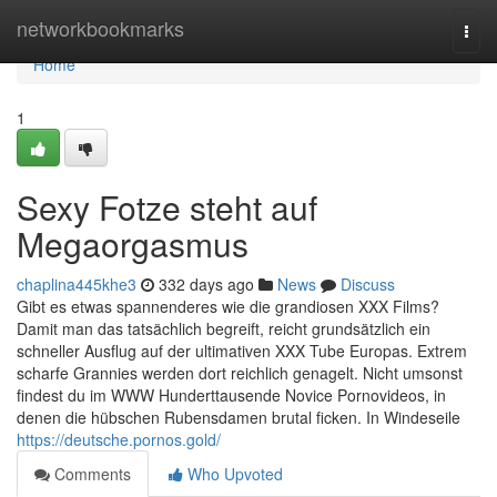
Home
networkbookmarks
Togg
navi
Home
1
Sexy Fotze steht auf
Megaorgasmus
chaplina445khe3
332 days ago
News
Discuss
Gibt es etwas spannenderes wie die grandiosen XXX Films?
Damit man das tatsächlich begreift, reicht grundsätzlich ein
schneller Ausflug auf der ultimativen XXX Tube Europas. Extrem
scharfe Grannies werden dort reichlich genagelt. Nicht umsonst
findest du im WWW Hunderttausende Novice Pornovideos, in
denen die hübschen Rubensdamen brutal ficken. In Windeseile
https://deutsche.pornos.gold/
Comments
Who Upvoted