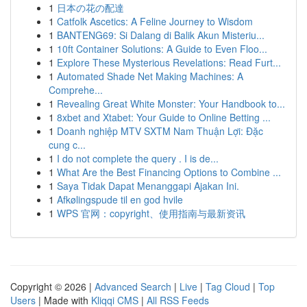
1
日本の花の配達
1
Catfolk Ascetics: A Feline Journey to Wisdom
1
BANTENG69: Si Dalang di Balik Akun Misteriu...
1
10ft Container Solutions: A Guide to Even Floo...
1
Explore These Mysterious Revelations: Read Furt...
1
Automated Shade Net Making Machines: A
Comprehe...
1
Revealing Great White Monster: Your Handbook to...
1
8xbet and Xtabet: Your Guide to Online Betting ...
1
Doanh nghiệp MTV SXTM Nam Thuận Lợi: Đặc
cung c...
1
I do not complete the query . I is de...
1
What Are the Best Financing Options to Combine ...
1
Saya Tidak Dapat Menanggapi Ajakan Ini.
1
Afkølingspude til en god hvile
1
WPS 官网：copyright、使用指南与最新资讯
Copyright © 2026 |
Advanced Search
|
Live
|
Tag Cloud
|
Top
Users
| Made with
Kliqqi CMS
|
All RSS Feeds