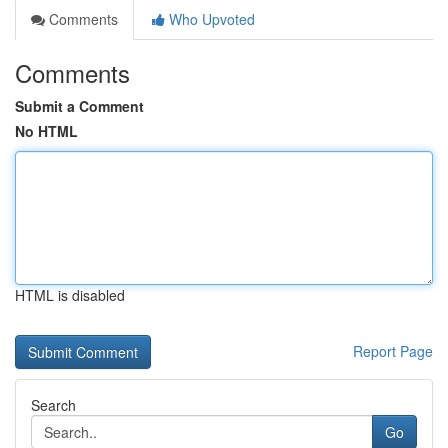
Comments
Who Upvoted
Comments
Submit a Comment
No HTML
HTML is disabled
Report Page
Search
Go