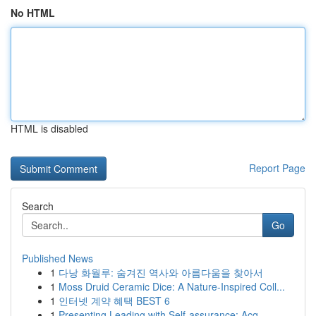
No HTML
HTML is disabled
Report Page
Search
Go
Published News
1
다낭 화월루: 숨겨진 역사와 아름다움을 찾아서
1
Moss Druid Ceramic Dice: A Nature-Inspired Coll...
1
인터넷 계약 혜택 BEST 6
1
Presenting Leading with Self-assurance: Acq...