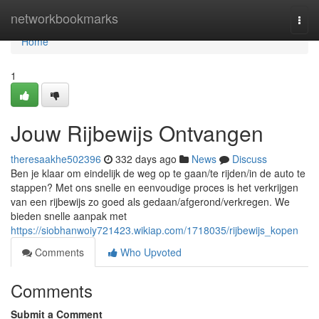
Home
networkbookmarks
Togg
navi
Home
1
Jouw Rijbewijs Ontvangen
theresaakhe502396
332 days ago
News
Discuss
Ben je klaar om eindelijk de weg op te gaan/te rijden/in de auto te
stappen? Met ons snelle en eenvoudige proces is het verkrijgen
van een rijbewijs zo goed als gedaan/afgerond/verkregen. We
bieden snelle aanpak met
https://siobhanwoiy721423.wikiap.com/1718035/rijbewijs_kopen
Comments
Who Upvoted
Comments
Submit a Comment