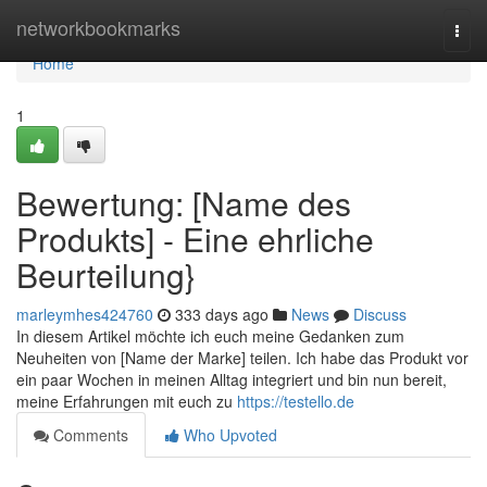
Home
networkbookmarks
Togg
navi
Home
1
Bewertung: [Name des
Produkts] - Eine ehrliche
Beurteilung}
marleymhes424760
333 days ago
News
Discuss
In diesem Artikel möchte ich euch meine Gedanken zum
Neuheiten von [Name der Marke] teilen. Ich habe das Produkt vor
ein paar Wochen in meinen Alltag integriert und bin nun bereit,
meine Erfahrungen mit euch zu
https://testello.de
Comments
Who Upvoted