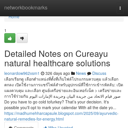
Home
networkbookmarks
Togg
navi
Home
1
Detailed Notes on Cureayu
natural healthcare solutions
leonardow962xsm1
326 days ago
News
Discuss
เลือกเรียกดู เลือกตำแหน่งที่ตั้งที่เก็บไฟล์โปรแกรมควบคุม แล้วเลือก
ตกลง เปิดใช้งานการแชร์ไฟล์สําหรับอุปกรณ์ที่ใช้การเข้ารหัสลับ: เปิด
แผงควบคุม และเลือก ศูนย์เครือข่ายและอินเทอร์เน็ต > เครือข่ายและ
การใช้ร่วมกัน صور قيام الاتحاد من جريدة البيان وجريدة الإمارات اليوم
Do you have to go cold tofurkey? That’s your decision. It's
possible you'll opt to mark your calendar With all the date yo...
https://madhumehharcapsule.blogspot.com/2025/09/ayurvedic-
natural-remedies-for-energy.html
Comments
Who Upvoted