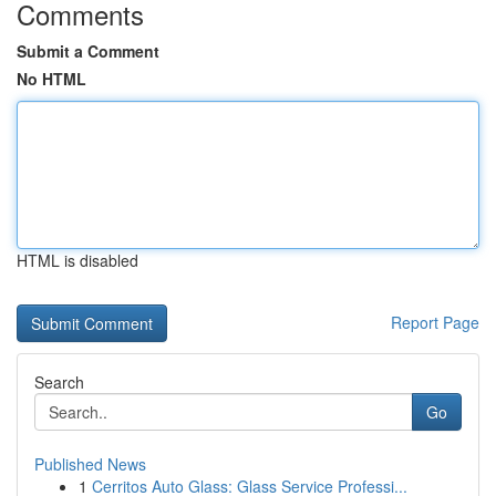
Comments
Submit a Comment
No HTML
HTML is disabled
Report Page
Search
Go
Published News
1
Cerritos Auto Glass: Glass Service Professi...