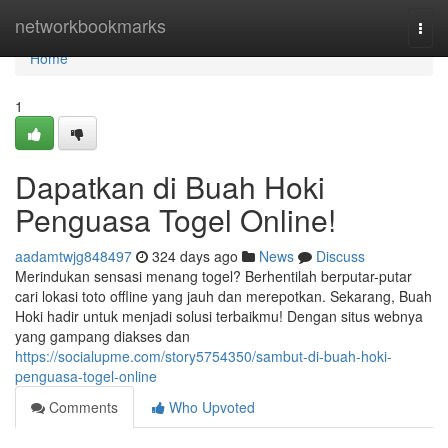
Home
networkbookmarks
Togg
navi
Home
1
Dapatkan di Buah Hoki
Penguasa Togel Online!
aadamtwjg848497
324 days ago
News
Discuss
Merindukan sensasi menang togel? Berhentilah berputar-putar
cari lokasi toto offline yang jauh dan merepotkan. Sekarang, Buah
Hoki hadir untuk menjadi solusi terbaikmu! Dengan situs webnya
yang gampang diakses dan
https://socialupme.com/story5754350/sambut-di-buah-hoki-
penguasa-togel-online
Comments
Who Upvoted