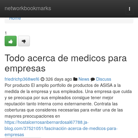
Home
networkbookmarks
Togg
navi
Home
1
Todo acerca de medicos para
empresas
friedrichp368wef6
326 days ago
News
Discuss
Por producto El amplio portfolio de productos de ASISA a la
medida de la empresa y sus empleados. Una empresa que cuida
y se preocupa por sus empleados consigue tener mejor
reputación tanto interna como externamente. Contrata las
coberturas que consideres necesarias para evitar una de las
mayores preocupaciones en
https://hostalcerrosanbernardosal67788.ja-
blog.com/37521051/fascinación-acerca-de-medicos-para-
empresas