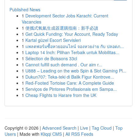
Published News
1
Development Sector Jobs Karachi: Current
Vacancies
1
便攜式氧氣生成器選購指南：新手必讀
1
Get Quick Funding: Your Account, Ready Today
1
Kartal güzel Escort Servisleri
1
แพลตฟอร์มซื้อหวยออนไลน์ จองหวยง่าย กับ ปลอดภ...
1
Laptop 14 Inch: Pilihan Terbaik untuk Mobilitas...
1
Sélection de Boissons 33cl
1
Cannot fulfill such demand . Our aim r...
1
U888 – Leading on the web Spin & Slot Gaming Pl...
1
Dukun707: Teka-teki di Balik Figur Kontrove...
1
Red-Footed Tortoise Care: A Complete Guide
1
Serviços de Pintores Profissionais em Sampa...
1
Cheap Flights to Harare from the UK
Copyright © 2026 |
Advanced Search
|
Live
|
Tag Cloud
|
Top
Users
| Made with
Kliqqi CMS
|
All RSS Feeds