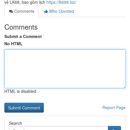
về LK68, bao gồm lịch
https://lk688.biz/
Comments
Who Upvoted
Comments
Submit a Comment
No HTML
HTML is disabled
Report Page
Search