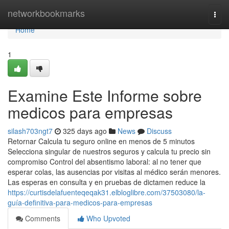
Home
networkbookmarks
Togg
navi
Home
1
Examine Este Informe sobre
medicos para empresas
silash703ngt7
325 days ago
News
Discuss
Retornar Calcula tu seguro online en menos de 5 minutos
Selecciona singular de nuestros seguros y calcula tu precio sin
compromiso Control del absentismo laboral: al no tener que
esperar colas, las ausencias por visitas al médico serán menores.
Las esperas en consulta y en pruebas de dictamen reduce la
https://curtisdelafuenteqeqak31.elbloglibre.com/37503080/la-
guía-definitiva-para-medicos-para-empresas
Comments
Who Upvoted