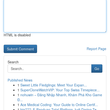
HTML is disabled
Report Page
Search
Go
Published News
1
Sweet Little Fledglings: Meet Your Expan...
1
SuperCloneWatchVIP: Your Top Swiss Timepiece...
1
nohuwin – Đăng Nhập Nhanh, Khám Phá Kho Game
Đ...
1
Ace Medical Coding: Your Guide to Online Certif...
1
big777: E-Panduan Total Platform Judi Daring Te...