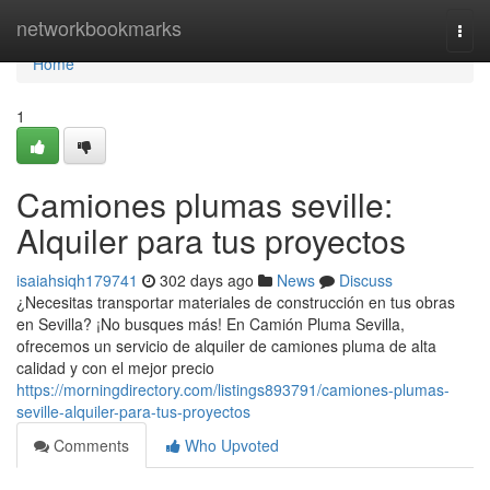
Home
networkbookmarks
Togg
navi
Home
1
Camiones plumas seville:
Alquiler para tus proyectos
isaiahsiqh179741
302 days ago
News
Discuss
¿Necesitas transportar materiales de construcción en tus obras
en Sevilla? ¡No busques más! En Camión Pluma Sevilla,
ofrecemos un servicio de alquiler de camiones pluma de alta
calidad y con el mejor precio
https://morningdirectory.com/listings893791/camiones-plumas-
seville-alquiler-para-tus-proyectos
Comments
Who Upvoted