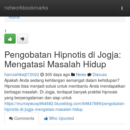
Home
networkbookmarks
Togg
navi
Home
1
Pengobatan Hipnotis di Jogja:
Mengatasi Masalah Hidup
hamzahikej072022
305 days ago
News
Discuss
Apakah Anda sedang kehilangan semangat dalam kehidupan?
Hipnosis bisa menjadi solusi untuk membantu Anda mendapatkan
berbagai masalah. Di Jogja, terdapat banyak praktisi hipnosis
yang berpengalaman dan siap untuk
https://murraywuxp964682.bluxeblog.com/69847689/pengobatan-
hipnotis-di-jogja-mengatasi-masalah-hidup
Comments
Who Upvoted