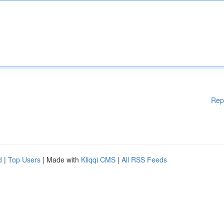
Rep
d
|
Top Users
| Made with
Kliqqi CMS
|
All RSS Feeds