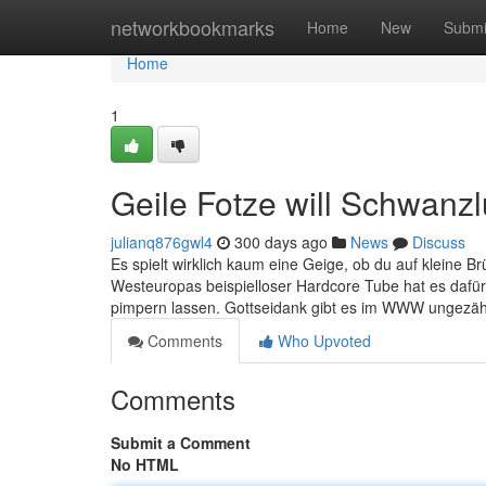
Home
networkbookmarks
Home
New
Submi
Home
1
Geile Fotze will Schwanz
julianq876gwl4
300 days ago
News
Discuss
Es spielt wirklich kaum eine Geige, ob du auf kleine B
Westeuropas beispielloser Hardcore Tube hat es dafür u
pimpern lassen. Gottseidank gibt es im WWW ungezähl
Comments
Who Upvoted
Comments
Submit a Comment
No HTML