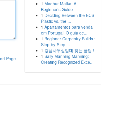
1
Madhur Matka: A
Beginner's Guide
1
Deciding Between the ECS
Plastic vs. the ...
1
Apartamentos para venda
em Portugal: O guia de...
1
Beginner Carpentry Builds :
Step-by-Step ...
1
강남사무실임대 찾는 꿀팁 !
1
Sally Manning Manning:
ort Page
Creating Recognized Exce...