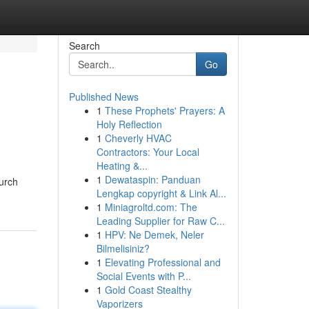
Search
Go
Published News
1
These Prophets' Prayers: A
Holy Reflection
1
Cheverly HVAC
Contractors: Your Local
Heating &...
1
Dewataspin: Panduan
durch
Lengkap copyright & Link Al...
1
Miniagroltd.com: The
Leading Supplier for Raw C...
1
HPV: Ne Demek, Neler
Bilmelisiniz?
1
Elevating Professional and
Social Events with P...
1
Gold Coast Stealthy
Vaporizers