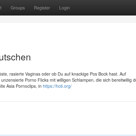
t
Groups
Register
Login
lutschen
rüste, rasierte Vaginas oder ob Du auf knackige Pos Bock hast. Auf
nzensierte Porno Flicks mit willigen Schlampen, die sich bereitwillig 
te Asia Pornoclips, in
https://hc6.org/