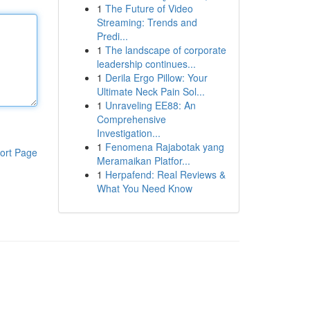
1
The Future of Video
Streaming: Trends and
Predi...
1
The landscape of corporate
leadership continues...
1
Derila Ergo Pillow: Your
Ultimate Neck Pain Sol...
1
Unraveling EE88: An
Comprehensive
Investigation...
1
Fenomena Rajabotak yang
ort Page
Meramaikan Platfor...
1
Herpafend: Real Reviews &
What You Need Know