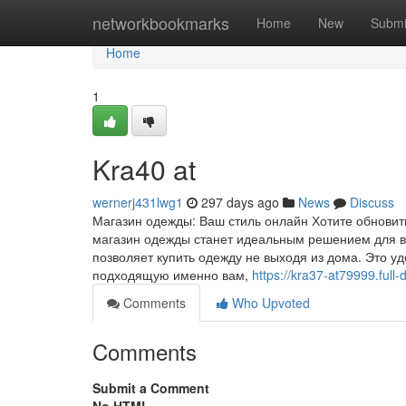
Home
networkbookmarks
Home
New
Submi
Home
1
Kra40 at
wernerj431lwg1
297 days ago
News
Discuss
Магазин одежды: Ваш стиль онлайн Хотите обновит
магазин одежды станет идеальным решением для в
позволяет купить одежду не выходя из дома. Это у
подходящую именно вам,
https://kra37-at79999.ful
Comments
Who Upvoted
Comments
Submit a Comment