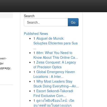
Search
Go
Published News
1
Aluguel de Munck:
Soluções Eficientes para Sua
...
1
88m: What You Need to
Know About This Online Ca...
нет-
1
Zeiss Conquest: A Legacy
ды
of Precision Optics
одежду,
1
Global Emergency Haven
Locations : A Inter...
1
Why Most Leaders Stay
Stuck Doing Everything—An...
1
Escort Sekondi-Takoradi
Find Exclusive Com...
1
ดูดวงไพ่ยิปซีออนไลน์: เปิด
อนาคตด้วยเว็บดูดวงแม่นๆ