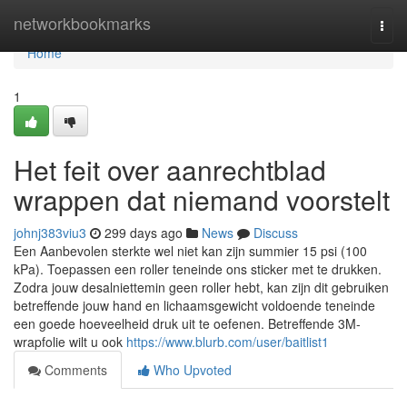
Home
networkbookmarks
Togg
navi
Home
1
Het feit over aanrechtblad
wrappen dat niemand voorstelt
johnj383viu3
299 days ago
News
Discuss
Een Aanbevolen sterkte wel niet kan zijn summier 15 psi (100
kPa). Toepassen een roller teneinde ons sticker met te drukken.
Zodra jouw desalniettemin geen roller hebt, kan zijn dit gebruiken
betreffende jouw hand en lichaamsgewicht voldoende teneinde
een goede hoeveelheid druk uit te oefenen. Betreffende 3M-
wrapfolie wilt u ook
https://www.blurb.com/user/baitlist1
Comments
Who Upvoted