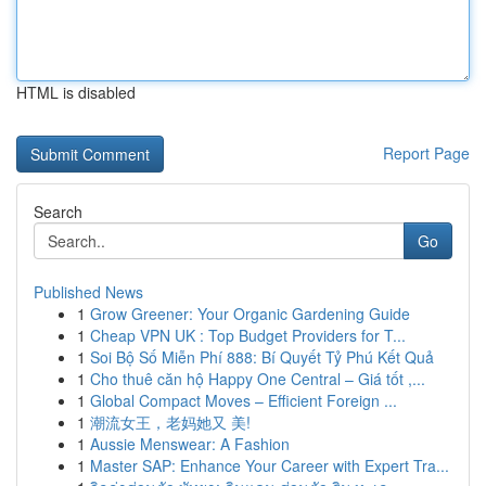
HTML is disabled
Report Page
Search
Go
Published News
1
Grow Greener: Your Organic Gardening Guide
1
Cheap VPN UK : Top Budget Providers for T...
1
Soi Bộ Số Miễn Phí 888: Bí Quyết Tỷ Phú Kết Quả
1
Cho thuê căn hộ Happy One Central – Giá tốt ,...
1
Global Compact Moves – Efficient Foreign ...
1
潮流女王，老妈她又 美!
1
Aussie Menswear: A Fashion
1
Master SAP: Enhance Your Career with Expert Tra...