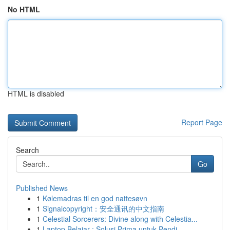
No HTML
HTML is disabled
Report Page
Search
Go
Published News
1
Kølemadras til en god nattesøvn
1
Signalcopyright：安全通讯的中文指南
1
Celestial Sorcerers: Divine along with Celestia...
1
Laptop Belajar : Solusi Prima untuk Pendi...