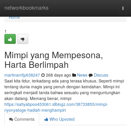
Home
networkbookmarks
Togg
navi
Home
1
Mimpi yang Mempesona,
Harta Berlimpah
martinamfjy638247
268 days ago
News
Discuss
Saat kita tidur, terkadang ada yang terasa khusus. Seperti mimpi
tentang dunia magis yang penuh dengan keindahan. Mimpi ini
seringkali menjadi tanda bahwa sesuatu yang menguntungkan
akan datang. Memang benar, mimpi
https://safiyabpoo453061.idblogz.com/38733855/mimpi-
nyonyatoge-hadiah-menghampiri
Comments
Who Upvoted