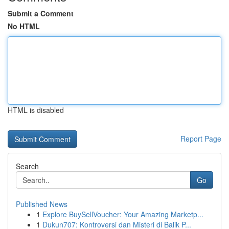
Submit a Comment
No HTML
HTML is disabled
Report Page
Search
Go
Published News
1
Explore BuySellVoucher: Your Amazing Marketp...
1
Dukun707: Kontroversi dan Misteri di Balik P...