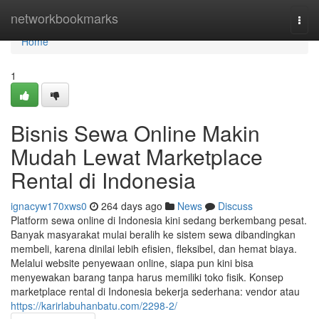
Home
networkbookmarks
Togg
navi
Home
1
Bisnis Sewa Online Makin
Mudah Lewat Marketplace
Rental di Indonesia
ignacyw170xws0
264 days ago
News
Discuss
Platform sewa online di Indonesia kini sedang berkembang pesat.
Banyak masyarakat mulai beralih ke sistem sewa dibandingkan
membeli, karena dinilai lebih efisien, fleksibel, dan hemat biaya.
Melalui website penyewaan online, siapa pun kini bisa
menyewakan barang tanpa harus memiliki toko fisik. Konsep
marketplace rental di Indonesia bekerja sederhana: vendor atau
https://karirlabuhanbatu.com/2298-2/