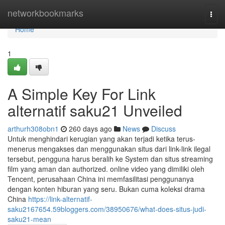
Home
networkbookmarks
Togg
navi
Home
1
A Simple Key For Link
alternatif saku21 Unveiled
arthurh308obn1
260 days ago
News
Discuss
Untuk menghindari kerugian yang akan terjadi ketika terus-
menerus mengakses dan menggunakan situs dari link-link ilegal
tersebut, pengguna harus beralih ke System dan situs streaming
film yang aman dan authorized. online video yang dimiliki oleh
Tencent, perusahaan China ini memfasilitasi penggunanya
dengan konten hiburan yang seru. Bukan cuma koleksi drama
China
https://link-alternatif-
saku2167654.59bloggers.com/38950676/what-does-situs-judi-
saku21-mean