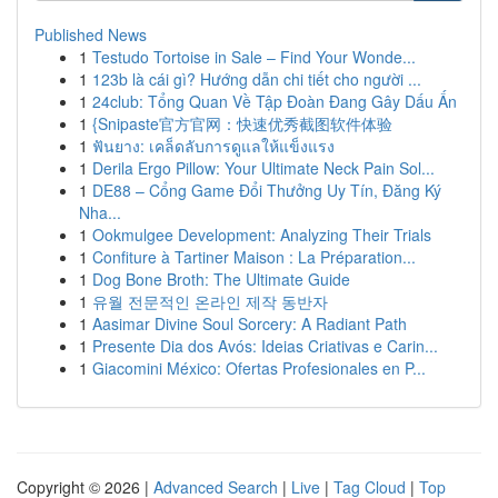
Published News
1
Testudo Tortoise in Sale – Find Your Wonde...
1
123b là cái gì? Hướng dẫn chi tiết cho người ...
1
24club: Tổng Quan Về Tập Đoàn Đang Gây Dấu Ấn
1
{Snipaste官方官网：快速优秀截图软件体验
1
ฟันยาง: เคล็ดลับการดูแลให้แข็งแรง
1
Derila Ergo Pillow: Your Ultimate Neck Pain Sol...
1
DE88 – Cổng Game Đổi Thưởng Uy Tín, Đăng Ký
Nha...
1
Ookmulgee Development: Analyzing Their Trials
1
Confiture à Tartiner Maison : La Préparation...
1
Dog Bone Broth: The Ultimate Guide
1
유월 전문적인 온라인 제작 동반자
1
Aasimar Divine Soul Sorcery: A Radiant Path
1
Presente Dia dos Avós: Ideias Criativas e Carin...
1
Giacomini México: Ofertas Profesionales en P...
Copyright © 2026 |
Advanced Search
|
Live
|
Tag Cloud
|
Top