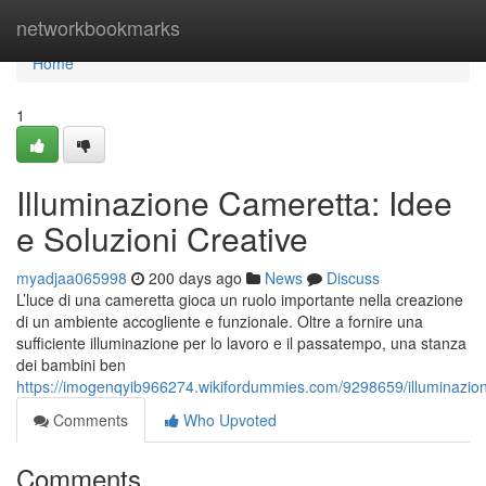
Home
networkbookmarks
Home
1
Illuminazione Cameretta: Idee
e Soluzioni Creative
myadjaa065998
200 days ago
News
Discuss
L’luce di una cameretta gioca un ruolo importante nella creazione
di un ambiente accogliente e funzionale. Oltre a fornire una
sufficiente illuminazione per lo lavoro e il passatempo, una stanza
dei bambini ben
https://imogenqyib966274.wikifordummies.com/9298659/illuminazio
Comments
Who Upvoted
Comments