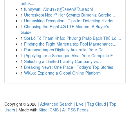
untuk...
1
funnywin: เปิดประตูสู่โลกคาสิโนสุดฮา!
1
Uteroskopi Nedir? Her Şeyinizi Bilmeniz Gereke...
1
Unmasking Deception : Tips for Detecting Hidden...
1
Choosing the Right 4G LTE Modem: A Buyer's
Guide
1
Soi Lô Tô Tham Khảo: Phương Pháp Bạch Thủ Lô ...
1
Finding the Right Marietta top Pool Maintenance...
1
Purchase Vapes Digitally Australia: Your De...
1
{Applying for a Schengen Visa: Your Complete F...
1
Selecting a Limited Liability Company vs. ...
1
Breaking News: One Place - Today's Top Stories
1
WK66: Exploring a Global Online Platform
Copyright © 2026 |
Advanced Search
|
Live
|
Tag Cloud
|
Top
Users
| Made with
Kliqqi CMS
|
All RSS Feeds