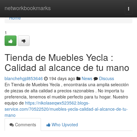
Home
networkbookmarks
Togg
navi
Home
1
Tienda de Muebles Yecla :
Calidad al alcance de tu mano
blanchehgjd853646
194 days ago
News
Discuss
En Tienda de Muebles Yecla , encontrarás una amplia selección
de piezas de alta calidad a precios razonables . No importa tu
preferencia, tenemos el mueble perfecto para tu hogar. Nuestro
equipo de
https://nikolaseqwx523562.blogs-
service.com/70522520/muebles-yecla-calidad-al-alcance-de-tu-
mano
Comments
Who Upvoted