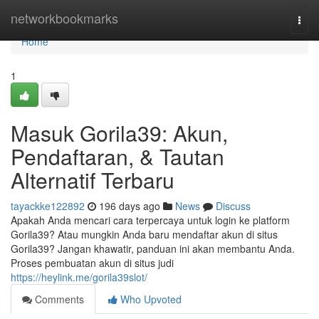
Home
networkbookmarks
Togg
navi
Home
1
Masuk Gorila39: Akun,
Pendaftaran, & Tautan
Alternatif Terbaru
tayackke122892
196 days ago
News
Discuss
Apakah Anda mencari cara terpercaya untuk login ke platform
Gorila39? Atau mungkin Anda baru mendaftar akun di situs
Gorila39? Jangan khawatir, panduan ini akan membantu Anda.
Proses pembuatan akun di situs judi
https://heylink.me/gorila39slot/
Comments
Who Upvoted