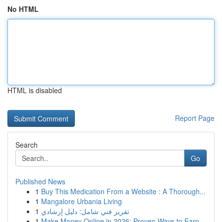
No HTML
HTML is disabled
Report Page
Search
Go
Published News
1
Buy This Medication From a Website : A Thorough...
1
Mangalore Urbania Living
1
تقرير فني شامل: دليل إرشادي
1
Make Money Online in 2026: Proven Ways to Earn