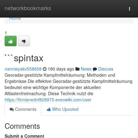
Home
networkbookmarks
Togg
navi
Home
1
```spintax
nannieyakv558658
180 days ago
News
Discuss
Georadar-gestützte Kampfmittelräumung: Methoden und
Ergebnisse Die effektive Georadar-gestützte Kampfmittelräumung
bedeutet eine wichtige Komponente der aktuellen
Altlastenfreimachung. Diese Technik nutzt die
https://finnianednf828975.eveowiki.com/user
Comments
Who Upvoted
Comments
Submit a Comment