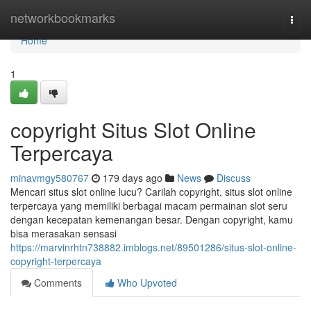
Home
networkbookmarks
Togg
navi
Home
1
copyright Situs Slot Online
Terpercaya
minavmgy580767
179 days ago
News
Discuss
Mencari situs slot online lucu? Carilah copyright, situs slot online
terpercaya yang memiliki berbagai macam permainan slot seru
dengan kecepatan kemenangan besar. Dengan copyright, kamu
bisa merasakan sensasi
https://marvinrhtn738882.imblogs.net/89501286/situs-slot-online-
copyright-terpercaya
Comments
Who Upvoted