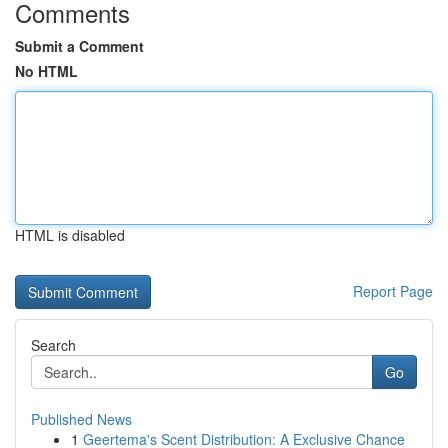
Comments
Submit a Comment
No HTML
HTML is disabled
Report Page
Search
Go
Published News
1
Geertema's Scent Distribution: A Exclusive Chance