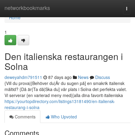
Home
networkbookmarks
Togg
navi
Home
1
Den italienska restaurangen i
Solna
deweyahdm791511
87 days ago
News
Discuss
{Vill du prova|{Behöver du|Är du sugen på] en smakrik italiensk
måltid? {Då är{Ta då|Ska du] vår plats i Solna det perfekta valet.
Vi serverar {en varierad meny med|{alla dina favorit-italieniska
https://yourtopdirectory.com/listings13181490/en-italiensk-
restaurang-i-solna
Comments
Who Upvoted
Comments