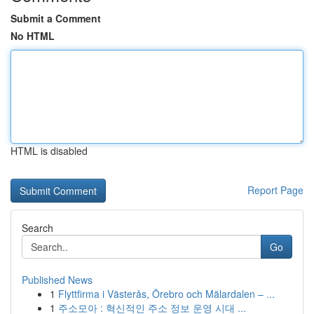
Submit a Comment
No HTML
HTML is disabled
Report Page
Search
Go
Published News
1
Flyttfirma i Västerås, Örebro och Mälardalen – ...
1
주소모아 : 혁신적인 주소 정보 운영 시대 ...